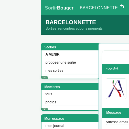
BARCELONNETTE
Sortir
Bouger
BARCELONNETTE
Sorties, rencontres et bons moments
Sorties
A VENIR
proposer une sortie
Société
mes sorties
Membres
tous
photos
Message
Mon espace
Adresse email
mon journal